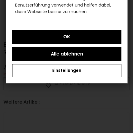
Benutzerführung verwendet und helfen dabei,
diese Webseite besser zu machen.
BB CREAM SPF 20 , TESTER - Title: BB cream
761 Medium
Bitte loggen Sie sich ein
um Artikel
Einstellungen
in den Warenkorb legen zu können.
AUF DIE MERKLISTE
Weitere Artikel: