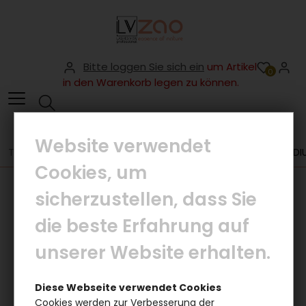
Bitte loggen Sie sich ein
um Artikel
0
in den Warenkorb legen zu können.
Website verwendet
TESTER
BB CREAM SPF 20 , TESTER - TITLE: BB CREAM 761 MED
Cookies, um
sicherzustellen, dass Sie
die beste Erfahrung auf
unserer Website erhalten.
Diese Webseite verwendet Cookies
Cookies werden zur Verbesserung der